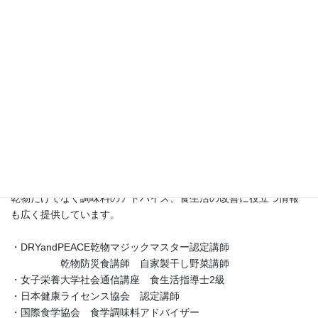
お野菜の持つ大きな力に学ぶ日々でした。
退職後、乾物と自家製の干し野菜に出会い、その秘めたる大きな
力に再び気づき、その魅力を広めるためにこのブログをスタート
させました。
講座では、
・自家製の干し野菜の作り方
・乾物を使ったアッと驚くレシピ
・京都尼寺の伝統的な精進料理と乾物料理
・さらに乾物防災食についてもお伝えしています。
乾物だけでなく調味料のアドバイス、食生活の改善に役立つ情報
も広く提供しています。
・DRYandPEACE乾物マジックマスター認定講師
乾物防災食講師 自家製干し野菜講師
・女子栄養大学社会通信講座 食生活指導士2級
・日本健康ライセンス協会 認定講師
・国際食学協会 食学調味料アドバイザー