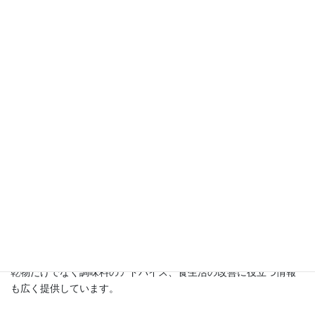
この講座を開設する以前は精神科クリニックデイケアで14年間に
わたり、食事作りに携わってきました。
その中で気づいたことは、食べることや食事が生命だけでなく、
心も守る力を持っているということ。
お野菜の持つ大きな力に学ぶ日々でした。
退職後、乾物と自家製の干し野菜に出会い、その秘めたる大きな
力に再び気づき、その魅力を広めるためにこのブログをスタート
させました。
講座では、
・自家製の干し野菜の作り方
・乾物を使ったアッと驚くレシピ
・京都尼寺の伝統的な精進料理と乾物料理
・さらに乾物防災食についてもお伝えしています。
乾物だけでなく調味料のアドバイス、食生活の改善に役立つ情報
も広く提供しています。