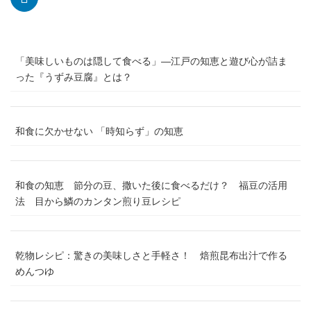
「美味しいものは隠して食べる」―江戸の知恵と遊び心が詰ま
った『うずみ豆腐』とは？
和食に欠かせない 「時知らず」の知恵
和食の知恵 節分の豆、撒いた後に食べるだけ？ 福豆の活用
法 目から鱗のカンタン煎り豆レシピ
乾物レシピ：驚きの美味しさと手軽さ！ 焙煎昆布出汁で作る
めんつゆ