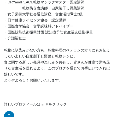
・DRYandPEACE乾物マジックマスター認定講師
乾物防災食講師 自家製干し野菜講師
・女子栄養大学社会通信講座 食生活指導士2級
・日本健康ライセンス協会 認定講師
・国際食学協会 食学調味料アドバイザー
・国際技能技術振興財団 認知症予防食生活支援指導員
・介護福祉士
乾物に馴染みがない方も、乾物料理のベテランの方々にもお伝え
したい楽しい自家製干し野菜と乾物レシピ。
食に関する新しい発見や楽しみを共有し、皆さんが健康で満ち足
りた食生活を送れるよう、このブログを通じてお手伝いできれば
嬉しいです。
どうぞよろしくお願いいたします。
詳しいプロフィールは in ⇓をクリック