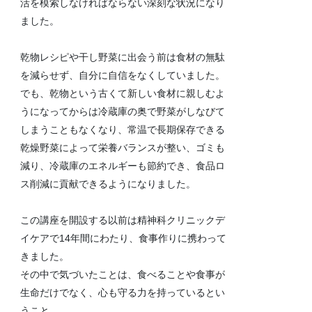
活を模索しなければならない深刻な状況になり
ました。
乾物レシピや干し野菜に出会う前は食材の無駄
を減らせず、自分に自信をなくしていました。
でも、乾物という古くて新しい食材に親しむよ
うになってからは冷蔵庫の奥で野菜がしなびて
しまうこともなくなり、常温で長期保存できる
乾燥野菜によって栄養バランスが整い、ゴミも
減り、冷蔵庫のエネルギーも節約でき、食品ロ
ス削減に貢献できるようになりました。
この講座を開設する以前は精神科クリニックデ
イケアで14年間にわたり、食事作りに携わって
きました。
その中で気づいたことは、食べることや食事が
生命だけでなく、心も守る力を持っているとい
うこと。