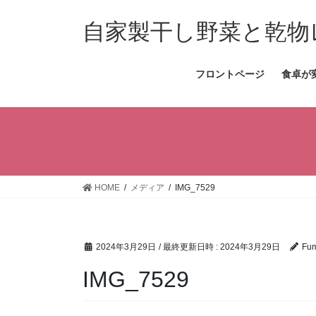
コ
ナ
ン
ビ
自家製干し野菜と乾物
テ
ゲ
ン
ー
フロントページ
食卓が
ツ
シ
へ
ョ
ス
ン
キ
に
ッ
移
プ
動
HOME
メディア
IMG_7529
2024年3月29日
/ 最終更新日時 :
2024年3月29日
Fum
IMG_7529