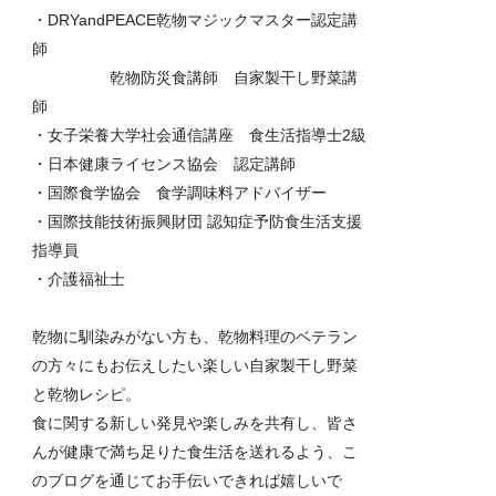
・DRYandPEACE乾物マジックマスター認定講
師
乾物防災食講師 自家製干し野菜講
師
・女子栄養大学社会通信講座 食生活指導士2級
・日本健康ライセンス協会 認定講師
・国際食学協会 食学調味料アドバイザー
・国際技能技術振興財団 認知症予防食生活支援
指導員
・介護福祉士
乾物に馴染みがない方も、乾物料理のベテラン
の方々にもお伝えしたい楽しい自家製干し野菜
と乾物レシピ。
食に関する新しい発見や楽しみを共有し、皆さ
んが健康で満ち足りた食生活を送れるよう、こ
のブログを通じてお手伝いできれば嬉しいで