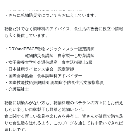
・乾物を使ったアッと驚くレシピ
・京都尼寺の伝統的な精進料理と乾物料理
・さらに乾物防災食についてもお伝えしています。
乾物だけでなく調味料のアドバイス、食生活の改善に役立つ情報
も広く提供しています。
・DRYandPEACE乾物マジックマスター認定講師
乾物防災食講師 自家製干し野菜講師
・女子栄養大学社会通信講座 食生活指導士2級
・日本健康ライセンス協会 認定講師
・国際食学協会 食学調味料アドバイザー
・国際技能技術振興財団 認知症予防食生活支援指導員
・介護福祉士
乾物に馴染みがない方も、乾物料理のベテランの方々にもお伝え
したい楽しい自家製干し野菜と乾物レシピ。
食に関する新しい発見や楽しみを共有し、皆さんが健康で満ち足
りた食生活を送れるよう、このブログを通じてお手伝いできれば
嬉しいです。