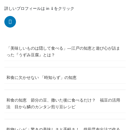
詳しいプロフィールは in ⇓をクリック
「美味しいものは隠して食べる」―江戸の知恵と遊び心が詰ま
った『うずみ豆腐』とは？
和食に欠かせない 「時知らず」の知恵
和食の知恵 節分の豆、撒いた後に食べるだけ？ 福豆の活用
法 目から鱗のカンタン煎り豆レシピ
乾物レシピ：驚きの美味しさと手軽さ！ 焙煎昆布出汁で作る