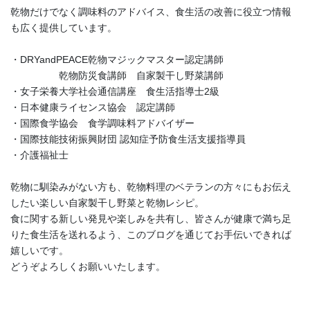
乾物だけでなく調味料のアドバイス、食生活の改善に役立つ情報
も広く提供しています。
・DRYandPEACE乾物マジックマスター認定講師
乾物防災食講師 自家製干し野菜講師
・女子栄養大学社会通信講座 食生活指導士2級
・日本健康ライセンス協会 認定講師
・国際食学協会 食学調味料アドバイザー
・国際技能技術振興財団 認知症予防食生活支援指導員
・介護福祉士
乾物に馴染みがない方も、乾物料理のベテランの方々にもお伝え
したい楽しい自家製干し野菜と乾物レシピ。
食に関する新しい発見や楽しみを共有し、皆さんが健康で満ち足
りた食生活を送れるよう、このブログを通じてお手伝いできれば
嬉しいです。
どうぞよろしくお願いいたします。