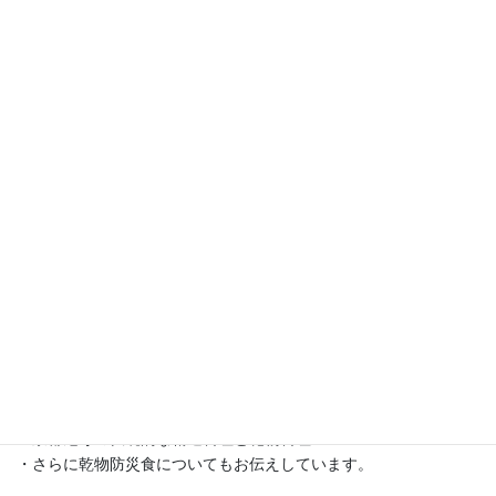
保存できる乾燥野菜によって栄養バランスが整い、ゴミも減り、
冷蔵庫のエネルギーも節約でき、食品ロス削減に貢献できるよう
になりました。
この講座を開設する以前は精神科クリニックデイケアで14年間に
わたり、食事作りに携わってきました。
その中で気づいたことは、食べることや食事が生命だけでなく、
心も守る力を持っているということ。
お野菜の持つ大きな力に学ぶ日々でした。
退職後、乾物と自家製の干し野菜に出会い、その秘めたる大きな
力に再び気づき、その魅力を広めるためにこのブログをスタート
させました。
講座では、
・自家製の干し野菜の作り方
・乾物を使ったアッと驚くレシピ
・京都尼寺の伝統的な精進料理と乾物料理
・さらに乾物防災食についてもお伝えしています。