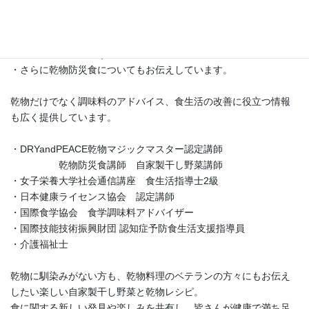
講座では、
・自家製の干し野菜の作り方
・乾物を使ったアッと驚くレシピ
・京都尼寺の伝統的な精進料理と乾物料理
・さらに乾物防災食についてもお伝えしています。
乾物だけでなく調味料のアドバイス、食生活の改善に役立つ情報
も広く提供しています。
・DRYandPEACE乾物マジックマスター認定講師
乾物防災食講師 自家製干し野菜講師
・女子栄養大学社会通信講座 食生活指導士2級
・日本健康ライセンス協会 認定講師
・国際食学協会 食学調味料アドバイザー
・国際技能技術振興財団 認知症予防食生活支援指導員
・介護福祉士
乾物に馴染みがない方も、乾物料理のベテランの方々にもお伝え
したい楽しい自家製干し野菜と乾物レシピ。
食に関する新しい発見や楽しみを共有し、皆さんが健康で満ち足