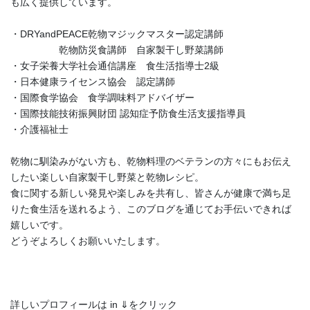
も広く提供しています。
・DRYandPEACE乾物マジックマスター認定講師
乾物防災食講師 自家製干し野菜講師
・女子栄養大学社会通信講座 食生活指導士2級
・日本健康ライセンス協会 認定講師
・国際食学協会 食学調味料アドバイザー
・国際技能技術振興財団 認知症予防食生活支援指導員
・介護福祉士
乾物に馴染みがない方も、乾物料理のベテランの方々にもお伝え
したい楽しい自家製干し野菜と乾物レシピ。
食に関する新しい発見や楽しみを共有し、皆さんが健康で満ち足
りた食生活を送れるよう、このブログを通じてお手伝いできれば
嬉しいです。
どうぞよろしくお願いいたします。
詳しいプロフィールは in ⇓をクリック