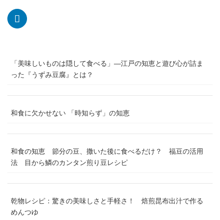
「美味しいものは隠して食べる」―江戸の知恵と遊び心が詰ま
った『うずみ豆腐』とは？
和食に欠かせない 「時知らず」の知恵
和食の知恵 節分の豆、撒いた後に食べるだけ？ 福豆の活用
法 目から鱗のカンタン煎り豆レシピ
乾物レシピ：驚きの美味しさと手軽さ！ 焙煎昆布出汁で作る
めんつゆ