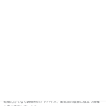
になりました。
この講座を開設する以前は精神科クリニックデイケアで14年間に
わたり、食事作りに携わってきました。
その中で気づいたことは、食べることや食事が生命だけでなく、
心も守る力を持っているということ。
お野菜の持つ大きな力に学ぶ日々でした。
退職後、乾物と自家製の干し野菜に出会い、その秘めたる大きな
力に再び気づき、その魅力を広めるためにこのブログをスタート
させました。
講座では、
・自家製の干し野菜の作り方
・乾物を使ったアッと驚くレシピ
・京都尼寺の伝統的な精進料理と乾物料理
・さらに乾物防災食についてもお伝えしています。
乾物だけでなく調味料のアドバイス、食生活の改善に役立つ情報