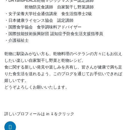
・DRYandPEACE乾物マジックマスター認定講師
乾物防災食講師 自家製干し野菜講師
・女子栄養大学社会通信講座 食生活指導士2級
・日本健康ライセンス協会 認定講師
・国際食学協会 食学調味料アドバイザー
・国際技能技術振興財団 認知症予防食生活支援指導員
・介護福祉士
乾物に馴染みがない方も、乾物料理のベテランの方々にもお伝え
したい楽しい自家製干し野菜と乾物レシピ。
食に関する新しい発見や楽しみを共有し、皆さんが健康で満ち足
りた食生活を送れるよう、このブログを通じてお手伝いできれば
嬉しいです。
どうぞよろしくお願いいたします。
詳しいプロフィールは in ⇓をクリック