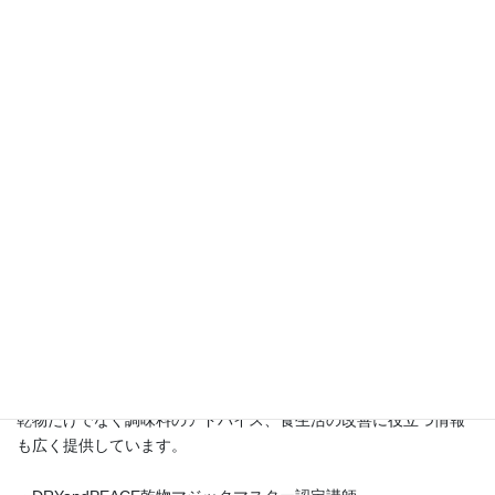
この講座を開設する以前は精神科クリニックデイケアで14年間に
わたり、食事作りに携わってきました。
その中で気づいたことは、食べることや食事が生命だけでなく、
心も守る力を持っているということ。
お野菜の持つ大きな力に学ぶ日々でした。
退職後、乾物と自家製の干し野菜に出会い、その秘めたる大きな
力に再び気づき、その魅力を広めるためにこのブログをスタート
させました。
講座では、
・自家製の干し野菜の作り方
・乾物を使ったアッと驚くレシピ
・京都尼寺の伝統的な精進料理と乾物料理
・さらに乾物防災食についてもお伝えしています。
乾物だけでなく調味料のアドバイス、食生活の改善に役立つ情報
も広く提供しています。