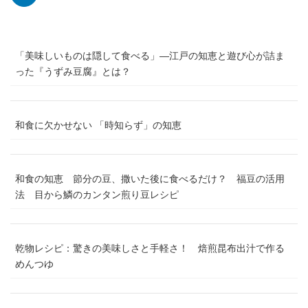
「美味しいものは隠して食べる」―江戸の知恵と遊び心が詰ま
った『うずみ豆腐』とは？
和食に欠かせない 「時知らず」の知恵
和食の知恵 節分の豆、撒いた後に食べるだけ？ 福豆の活用
法 目から鱗のカンタン煎り豆レシピ
乾物レシピ：驚きの美味しさと手軽さ！ 焙煎昆布出汁で作る
めんつゆ