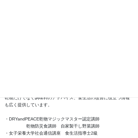
心も守る力を持っているということ。
お野菜の持つ大きな力に学ぶ日々でした。
退職後、乾物と自家製の干し野菜に出会い、その秘めたる大きな
力に再び気づき、その魅力を広めるためにこのブログをスタート
させました。
講座では、
・自家製の干し野菜の作り方
・乾物を使ったアッと驚くレシピ
・京都尼寺の伝統的な精進料理と乾物料理
・さらに乾物防災食についてもお伝えしています。
乾物だけでなく調味料のアドバイス、食生活の改善に役立つ情報
も広く提供しています。
・DRYandPEACE乾物マジックマスター認定講師
乾物防災食講師 自家製干し野菜講師
・女子栄養大学社会通信講座 食生活指導士2級