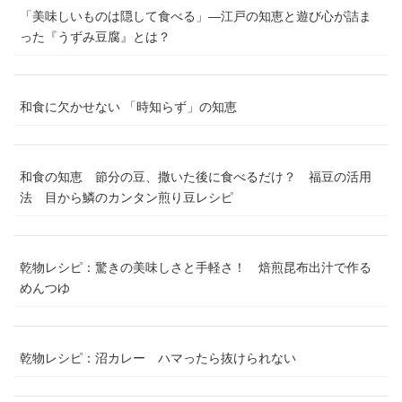
「美味しいものは隠して食べる」―江戸の知恵と遊び心が詰ま
った『うずみ豆腐』とは？
和食に欠かせない 「時知らず」の知恵
和食の知恵 節分の豆、撒いた後に食べるだけ？ 福豆の活用
法 目から鱗のカンタン煎り豆レシピ
乾物レシピ：驚きの美味しさと手軽さ！ 焙煎昆布出汁で作る
めんつゆ
乾物レシピ：沼カレー ハマったら抜けられない