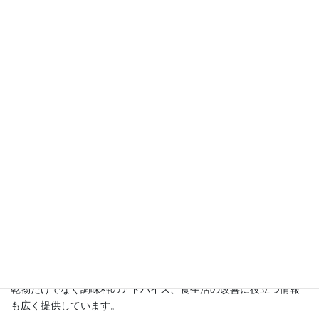
この講座を開設する以前は精神科クリニックデイケアで14年間に
わたり、食事作りに携わってきました。
その中で気づいたことは、食べることや食事が生命だけでなく、
心も守る力を持っているということ。
お野菜の持つ大きな力に学ぶ日々でした。
退職後、乾物と自家製の干し野菜に出会い、その秘めたる大きな
力に再び気づき、その魅力を広めるためにこのブログをスタート
させました。
講座では、
・自家製の干し野菜の作り方
・乾物を使ったアッと驚くレシピ
・京都尼寺の伝統的な精進料理と乾物料理
・さらに乾物防災食についてもお伝えしています。
乾物だけでなく調味料のアドバイス、食生活の改善に役立つ情報
も広く提供しています。