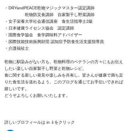
・DRYandPEACE乾物マジックマスター認定講師
乾物防災食講師 自家製干し野菜講師
・女子栄養大学社会通信講座 食生活指導士2級
・日本健康ライセンス協会 認定講師
・国際食学協会 食学調味料アドバイザー
・国際技能技術振興財団 認知症予防食生活支援指導員
・介護福祉士
乾物に馴染みがない方も、乾物料理のベテランの方々にもお伝え
したい楽しい自家製干し野菜と乾物レシピ。
食に関する新しい発見や楽しみを共有し、皆さんが健康で満ち足
りた食生活を送れるよう、このブログを通じてお手伝いできれば
嬉しいです。
どうぞよろしくお願いいたします。
詳しいプロフィールは in ⇓をクリック