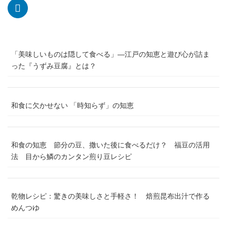
「美味しいものは隠して食べる」―江戸の知恵と遊び心が詰ま
った『うずみ豆腐』とは？
和食に欠かせない 「時知らず」の知恵
和食の知恵 節分の豆、撒いた後に食べるだけ？ 福豆の活用
法 目から鱗のカンタン煎り豆レシピ
乾物レシピ：驚きの美味しさと手軽さ！ 焙煎昆布出汁で作る
めんつゆ