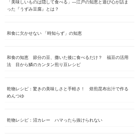
「美味しいものは隠して食べる」―江戸の知恵と遊び心が詰ま
った『うずみ豆腐』とは？
和食に欠かせない 「時知らず」の知恵
和食の知恵 節分の豆、撒いた後に食べるだけ？ 福豆の活用
法 目から鱗のカンタン煎り豆レシピ
乾物レシピ：驚きの美味しさと手軽さ！ 焙煎昆布出汁で作る
めんつゆ
乾物レシピ：沼カレー ハマったら抜けられない