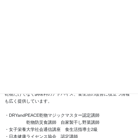
心も守る力を持っているということ。
お野菜の持つ大きな力に学ぶ日々でした。
退職後、乾物と自家製の干し野菜に出会い、その秘めたる大きな
力に再び気づき、その魅力を広めるためにこのブログをスタート
させました。
講座では、
・自家製の干し野菜の作り方
・乾物を使ったアッと驚くレシピ
・京都尼寺の伝統的な精進料理と乾物料理
・さらに乾物防災食についてもお伝えしています。
乾物だけでなく調味料のアドバイス、食生活の改善に役立つ情報
も広く提供しています。
・DRYandPEACE乾物マジックマスター認定講師
乾物防災食講師 自家製干し野菜講師
・女子栄養大学社会通信講座 食生活指導士2級
・日本健康ライセンス協会 認定講師