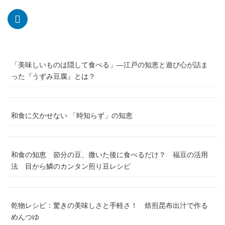
「美味しいものは隠して食べる」―江戸の知恵と遊び心が詰ま
った『うずみ豆腐』とは？
和食に欠かせない 「時知らず」の知恵
和食の知恵 節分の豆、撒いた後に食べるだけ？ 福豆の活用
法 目から鱗のカンタン煎り豆レシピ
乾物レシピ：驚きの美味しさと手軽さ！ 焙煎昆布出汁で作る
めんつゆ