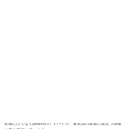
になりました。
この講座を開設する以前は精神科クリニックデイケアで14年間に
わたり、食事作りに携わってきました。
その中で気づいたことは、食べることや食事が生命だけでなく、
心も守る力を持っているということ。
お野菜の持つ大きな力に学ぶ日々でした。
退職後、乾物と自家製の干し野菜に出会い、その秘めたる大きな
力に再び気づき、その魅力を広めるためにこのブログをスタート
させました。
講座では、
・自家製の干し野菜の作り方
・乾物を使ったアッと驚くレシピ
・京都尼寺の伝統的な精進料理と乾物料理
・さらに乾物防災食についてもお伝えしています。
乾物だけでなく調味料のアドバイス、食生活の改善に役立つ情報