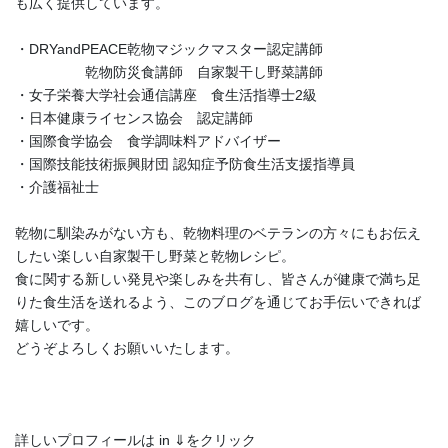
も広く提供しています。
・DRYandPEACE乾物マジックマスター認定講師
乾物防災食講師 自家製干し野菜講師
・女子栄養大学社会通信講座 食生活指導士2級
・日本健康ライセンス協会 認定講師
・国際食学協会 食学調味料アドバイザー
・国際技能技術振興財団 認知症予防食生活支援指導員
・介護福祉士
乾物に馴染みがない方も、乾物料理のベテランの方々にもお伝え
したい楽しい自家製干し野菜と乾物レシピ。
食に関する新しい発見や楽しみを共有し、皆さんが健康で満ち足
りた食生活を送れるよう、このブログを通じてお手伝いできれば
嬉しいです。
どうぞよろしくお願いいたします。
詳しいプロフィールは in ⇓をクリック