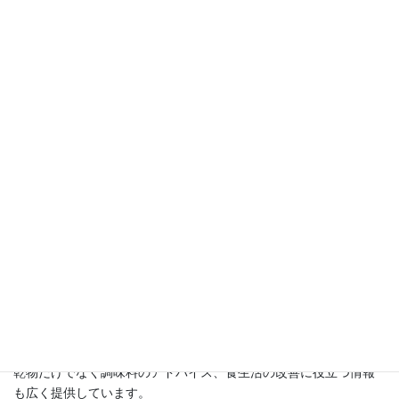
になりました。
この講座を開設する以前は精神科クリニックデイケアで14年間に
わたり、食事作りに携わってきました。
その中で気づいたことは、食べることや食事が生命だけでなく、
心も守る力を持っているということ。
お野菜の持つ大きな力に学ぶ日々でした。
退職後、乾物と自家製の干し野菜に出会い、その秘めたる大きな
力に再び気づき、その魅力を広めるためにこのブログをスタート
させました。
講座では、
・自家製の干し野菜の作り方
・乾物を使ったアッと驚くレシピ
・京都尼寺の伝統的な精進料理と乾物料理
・さらに乾物防災食についてもお伝えしています。
乾物だけでなく調味料のアドバイス、食生活の改善に役立つ情報
も広く提供しています。