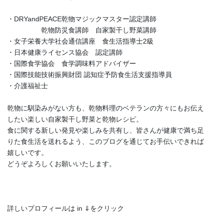
・DRYandPEACE乾物マジックマスター認定講師
乾物防災食講師 自家製干し野菜講師
・女子栄養大学社会通信講座 食生活指導士2級
・日本健康ライセンス協会 認定講師
・国際食学協会 食学調味料アドバイザー
・国際技能技術振興財団 認知症予防食生活支援指導員
・介護福祉士
乾物に馴染みがない方も、乾物料理のベテランの方々にもお伝え
したい楽しい自家製干し野菜と乾物レシピ。
食に関する新しい発見や楽しみを共有し、皆さんが健康で満ち足
りた食生活を送れるよう、このブログを通じてお手伝いできれば
嬉しいです。
どうぞよろしくお願いいたします。
詳しいプロフィールは in ⇓をクリック