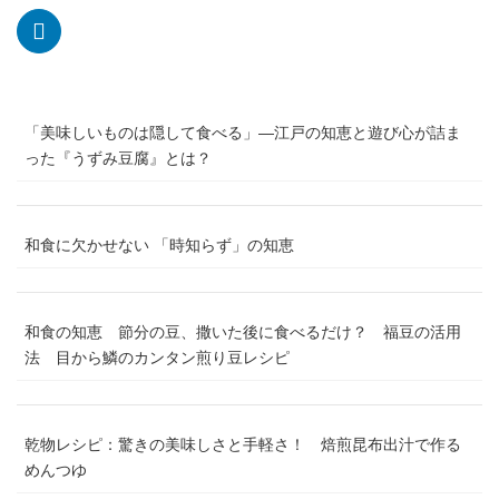
「美味しいものは隠して食べる」―江戸の知恵と遊び心が詰ま
った『うずみ豆腐』とは？
和食に欠かせない 「時知らず」の知恵
和食の知恵 節分の豆、撒いた後に食べるだけ？ 福豆の活用
法 目から鱗のカンタン煎り豆レシピ
乾物レシピ：驚きの美味しさと手軽さ！ 焙煎昆布出汁で作る
めんつゆ