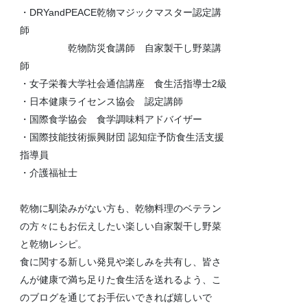
・DRYandPEACE乾物マジックマスター認定講
師
乾物防災食講師 自家製干し野菜講
師
・女子栄養大学社会通信講座 食生活指導士2級
・日本健康ライセンス協会 認定講師
・国際食学協会 食学調味料アドバイザー
・国際技能技術振興財団 認知症予防食生活支援
指導員
・介護福祉士
乾物に馴染みがない方も、乾物料理のベテラン
の方々にもお伝えしたい楽しい自家製干し野菜
と乾物レシピ。
食に関する新しい発見や楽しみを共有し、皆さ
んが健康で満ち足りた食生活を送れるよう、こ
のブログを通じてお手伝いできれば嬉しいで