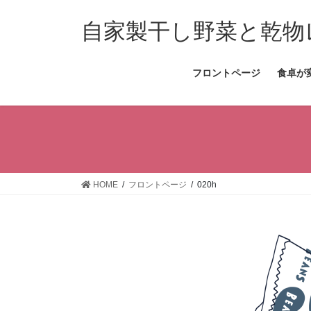
コ
ナ
ン
ビ
自家製干し野菜と乾物
テ
ゲ
ン
ー
フロントページ
食卓が
ツ
シ
へ
ョ
ス
ン
キ
に
ッ
移
プ
動
HOME
フロントページ
020h