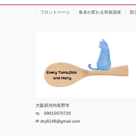
フロントページ
食卓が変わる和食講座
防
大阪府河内長野市
℡ 09015970729
✉ dry8148@gmail.com