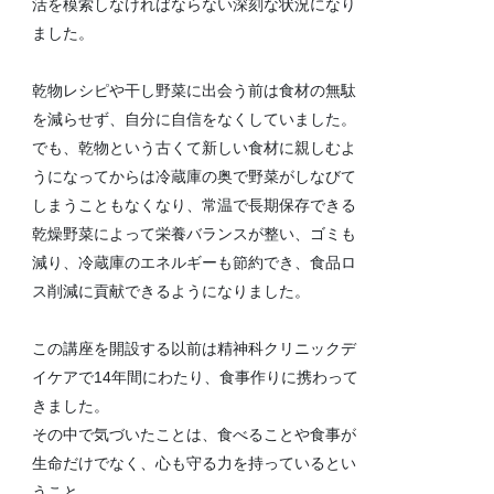
活を模索しなければならない深刻な状況になり
ました。
乾物レシピや干し野菜に出会う前は食材の無駄
を減らせず、自分に自信をなくしていました。
でも、乾物という古くて新しい食材に親しむよ
うになってからは冷蔵庫の奥で野菜がしなびて
しまうこともなくなり、常温で長期保存できる
乾燥野菜によって栄養バランスが整い、ゴミも
減り、冷蔵庫のエネルギーも節約でき、食品ロ
ス削減に貢献できるようになりました。
この講座を開設する以前は精神科クリニックデ
イケアで14年間にわたり、食事作りに携わって
きました。
その中で気づいたことは、食べることや食事が
生命だけでなく、心も守る力を持っているとい
うこと。