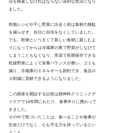
活を模索しなければならない深刻な状況になり
ました。
乾物レシピや干し野菜に出会う前は食材の無駄
を減らせず、自分に自信をなくしていました。
でも、乾物という古くて新しい食材に親しむよ
うになってからは冷蔵庫の奥で野菜がしなびて
しまうこともなくなり、常温で長期保存できる
乾燥野菜によって栄養バランスが整い、ゴミも
減り、冷蔵庫のエネルギーも節約でき、食品ロ
ス削減に貢献できるようになりました。
この講座を開設する以前は精神科クリニックデ
イケアで14年間にわたり、食事作りに携わって
きました。
その中で気づいたことは、食べることや食事が
生命だけでなく、心も守る力を持っているとい
うこと。