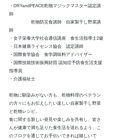
・DRYandPEACE乾物マジックマスター認定講
師
乾物防災食講師 自家製干し野菜講
師
・女子栄養大学社会通信講座 食生活指導士2級
・日本健康ライセンス協会 認定講師
・国際食学協会 食学調味料アドバイザー
・国際技能技術振興財団 認知症予防食生活支援
指導員
・介護福祉士
乾物に馴染みがない方も、乾物料理のベテラン
の方々にもお伝えしたい楽しい自家製干し野菜
と乾物レシピ。
食に関する新しい発見や楽しみを共有し、皆さ
んが健康で満ち足りた食生活を送れるよう、こ
のブログを通じてお手伝いできれば嬉しいで