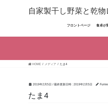
コ
ナ
ン
ビ
自家製干し野菜と乾物
テ
ゲ
ン
ー
フロントページ
食卓が
ツ
シ
へ
ョ
ス
ン
キ
に
ッ
移
プ
動
HOME
メディア
たま4
2019年2月5日
/ 最終更新日時 :
2019年2月5日
Fumie
たま4