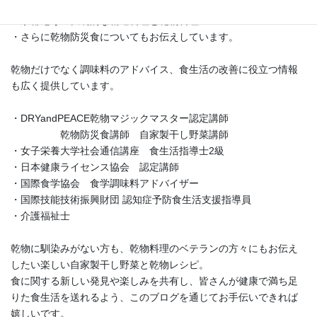
・乾物を使ったアッと驚くレシピ
・京都尼寺の伝統的な精進料理と乾物料理
・さらに乾物防災食についてもお伝えしています。
乾物だけでなく調味料のアドバイス、食生活の改善に役立つ情報
も広く提供しています。
・DRYandPEACE乾物マジックマスター認定講師
乾物防災食講師 自家製干し野菜講師
・女子栄養大学社会通信講座 食生活指導士2級
・日本健康ライセンス協会 認定講師
・国際食学協会 食学調味料アドバイザー
・国際技能技術振興財団 認知症予防食生活支援指導員
・介護福祉士
乾物に馴染みがない方も、乾物料理のベテランの方々にもお伝え
したい楽しい自家製干し野菜と乾物レシピ。
食に関する新しい発見や楽しみを共有し、皆さんが健康で満ち足
りた食生活を送れるよう、このブログを通じてお手伝いできれば
嬉しいです。